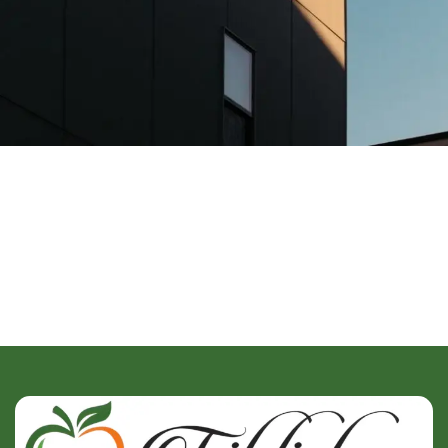
A lacus bibendum pulvinar
Furniture