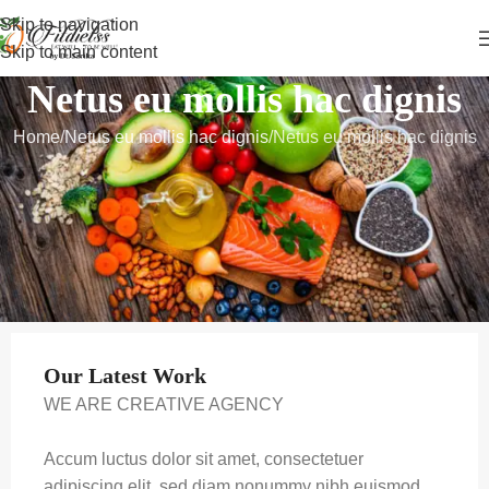
Skip to navigation
Skip to main content
Netus eu mollis hac dignis
Home
Netus eu mollis hac dignis
Netus eu mollis hac dignis
Our Latest Work
WE ARE CREATIVE AGENCY
Accum luctus dolor sit amet, consectetuer
adipiscing elit, sed diam nonummy nibh euismod